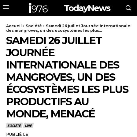
TodayNews
Accueil
Société
Samedi 26 juillet Journée Internationale
des mangroves, un des écosystèmes les plus...
SAMEDI 26 JUILLET
JOURNÉE
INTERNATIONALE DES
MANGROVES, UN DES
ÉCOSYSTÈMES LES PLUS
PRODUCTIFS AU
MONDE, MENACÉ
SOCIÉTÉ
UNE
PUBLIÉ LE