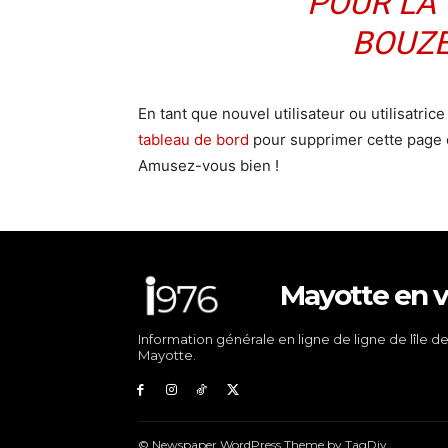
POUR LA
BOUZE
En tant que nouvel utilisateur ou utilisatr
tableau de bord
pour supprimer cette page 
Amusez-vous bien !
Mayotte en v
Information générale en ligne de ligne de lîle d
Mayotte.
© Newspaper WordPress Theme by TagDiv