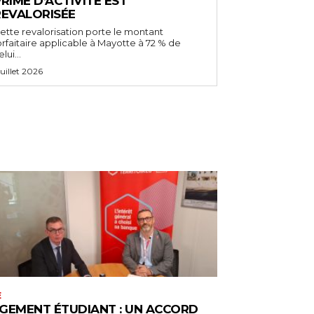
RIME D’ACTIVITÉ EST
REVALORISÉE
ette revalorisation porte le montant
orfaitaire applicable à Mayotte à 72 % de
lui...
 juillet 2026
E
GEMENT ÉTUDIANT : UN ACCORD