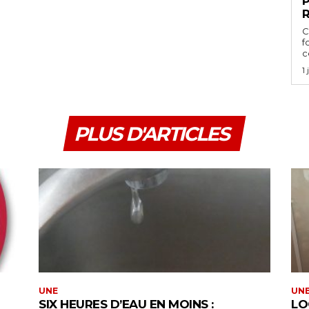
P
C
f
ce
1
PLUS D'ARTICLES
UNE
UN
SIX HEURES D’EAU EN MOINS :
LO