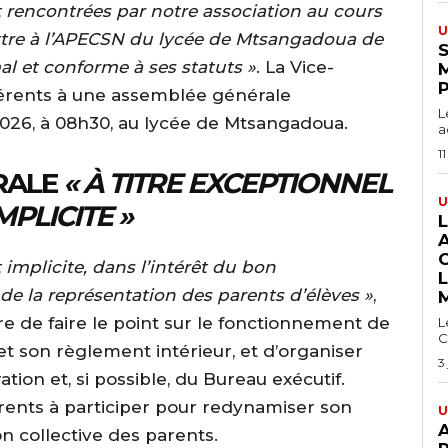
t rencontrées par notre association au cours
U
tre à l’APECSN du lycée de Mtsangadoua de
S
l et conforme à ses statuts »
. La Vice-
érents à une assemblée générale
L
 2026, à 08h30, au lycée de Mtsangadoua.
a
11
RALE
« À TITRE EXCEPTIONNEL
U
MPLICITE »
t implicite, dans l’intérêt du bon
de la représentation des parents d’élèves »
,
e de faire le point sur le fonctionnement de
L
C
s et son règlement intérieur, et d’organiser
3
ation et, si possible, du Bureau exécutif.
érents à participer pour redynamiser son
U
A
n collective des parents.