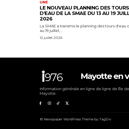
UNE
LE NOUVEAU PLANNING DES TOURS
D’EAU DE LA SMAE DU 13 AU 19 JUIL
2026
La SMAE a transmis le planning des tours d'eau d
au 19 juillet,...
12 juillet 2026
Mayotte en v
Information générale en ligne de ligne de lîle d
Mayotte.
© Newspaper WordPress Theme by TagDiv