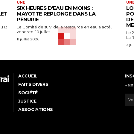
UNE
UN
SIX HEURES D’EAU EN MOINS :
LO
LET
MAYOTTE REPLONGE DANS LA
PO
PÉNURIE
DE
ME
u 13
Le Comité de suivi de la ressource en eau a acté,
vendredi 10 juillet...
Le 2
La R
11 juillet 2026
3 ju
INS
ACCUEIL
rai
FAITS DIVERS
Rest
e
SOCIÉTÉ
JUSTICE
ASSOCIATIONS