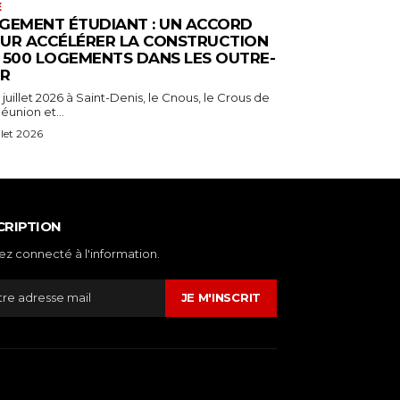
E
GEMENT ÉTUDIANT : UN ACCORD
UR ACCÉLÉRER LA CONSTRUCTION
 500 LOGEMENTS DANS LES OUTRE-
R
 juillet 2026 à Saint-Denis, le Cnous, le Crous de
éunion et...
illet 2026
CRIPTION
ez connecté à l'information.
JE M'INSCRIT