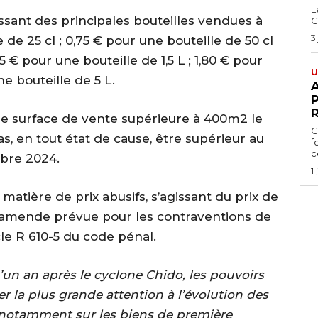
L
issant des principales bouteilles vendues à
C
3
 de 25 cl ; 0,75 € pour une bouteille de 50 cl
,45 € pour une bouteille de 1,5 L ; 1,80 € pour
U
ne bouteille de 5 L.
A
P
e surface de vente supérieure à 400m2 le
C
as, en tout état de cause, être supérieur au
f
ce
mbre 2024.
1
 matière de prix abusifs, s’agissant du prix de
e amende prévue pour les contraventions de
icle R 610-5 du code pénal.
’un an après le cyclone Chido, les pouvoirs
r la plus grande attention à l’évolution des
 notamment sur les biens de première