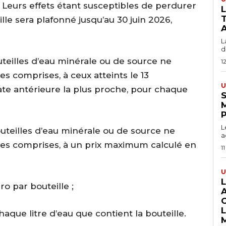
. Leurs effets étant susceptibles de perdurer
T
ille sera plafonné jusqu’au 30 juin 2026,
A
L
du
uteilles d’eau minérale ou de source ne
1
es comprises, à ceux atteints le 13
U
ate antérieure la plus proche, pour chaque
S
L
outeilles d’eau minérale ou de source ne
a
xes comprises, à un prix maximum calculé en
11
U
ro par bouteille ;
que litre d’eau que contient la bouteille.