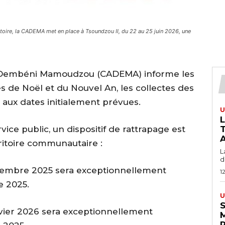
rritoire, la CADEMA met en place à Tsoundzou II, du 22 au 25 juin 2026, une
 Dembéni Mamoudzou (CADEMA) informe les
és de Noël et du Nouvel An, les collectes des
 aux dates initialement prévues.
U
rvice public, un dispositif de rattrapage est
T
A
ritoire communautaire :
L
du
décembre 2025 sera exceptionnellement
1
e 2025.
U
S
janvier 2026 sera exceptionnellement