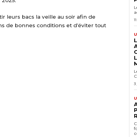
 2025.
L
a
r leurs bacs la veille au soir afin de
11
 de bonnes conditions et d’éviter tout
U
L
C
3
U
A
P
C
f
ce