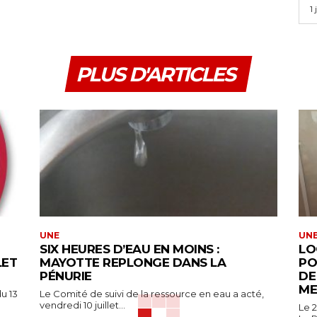
1
PLUS D'ARTICLES
UNE
UN
SIX HEURES D’EAU EN MOINS :
LO
LET
MAYOTTE REPLONGE DANS LA
PO
PÉNURIE
DE
ME
u 13
Le Comité de suivi de la ressource en eau a acté,
vendredi 10 juillet...
Le 2