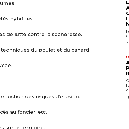
grumes
étés hybrides
L
es de lutte contre la sécheresse.
C
3
res techniques du poulet et du canard
U
A
ycée.
P
C
f
ce
la réduction des risques d’érosion.
1
cès au foncier, etc.
 sur le territoire,