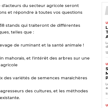
 d’acteurs du secteur agricole seront
ons et répondre à toutes vos questions
U
38 stands qui traiteront de différentes
ues, telles que :
T
A
L
élevage de ruminant et la santé animale !
du
1
din mahorais, et l’intérêt des arbres sur une
U
 agricole
S
ix des variétés de semences maraichères
L
a
oagresseurs des cultures, et les méthodes
11
existante.
U