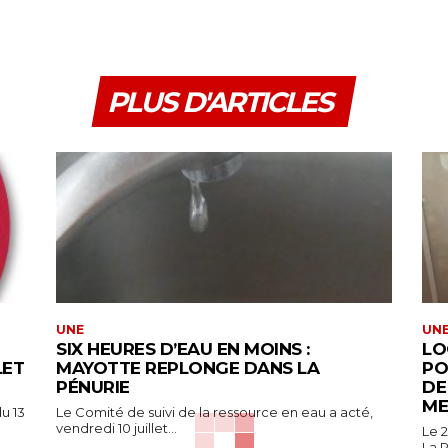
PLUS D'ARTICLES
UNE
UN
SIX HEURES D’EAU EN MOINS :
LO
LET
MAYOTTE REPLONGE DANS LA
PO
PÉNURIE
DE
ME
u 13
Le Comité de suivi de la ressource en eau a acté,
vendredi 10 juillet...
Le 2
La R