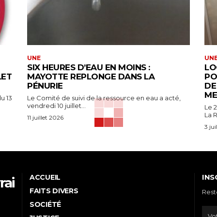
UNE
UN
SIX HEURES D’EAU EN MOINS :
LO
LET
MAYOTTE REPLONGE DANS LA
PO
PÉNURIE
DE
ME
u 13
Le Comité de suivi de la ressource en eau a acté,
vendredi 10 juillet...
Le 2
La R
11 juillet 2026
3 ju
INS
ACCUEIL
rai
FAITS DIVERS
Rest
e
SOCIÉTÉ