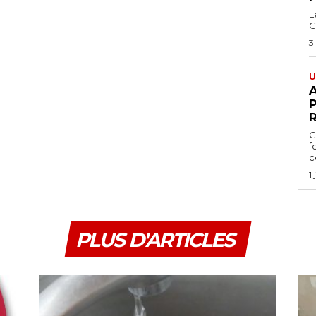
L
C
3
U
A
P
C
f
ce
1
PLUS D'ARTICLES