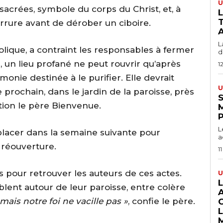
U
acrées, symbole du corps du Christ, et, à
T
serrure avant de dérober un ciboire.
A
L
olique, a contraint les responsables à fermer
du
ue, un lieu profané ne peut rouvrir qu’après
1
nie destinée à le purifier. Elle devrait
U
prochain, dans le jardin de la paroisse, près
S
ction le père Bienvenue.
L
placer dans la semaine suivante pour
a
e réouverture.
11
 pour retrouver les auteurs de ces actes.
U
blent autour de leur paroisse, entre colère
, mais notre foi ne vacille pas »
, confie le père.