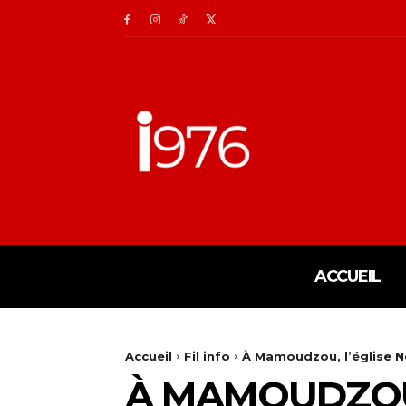
ACCUEIL
Accueil
Fil info
À Mamoudzou, l’église 
À MAMOUDZOU,