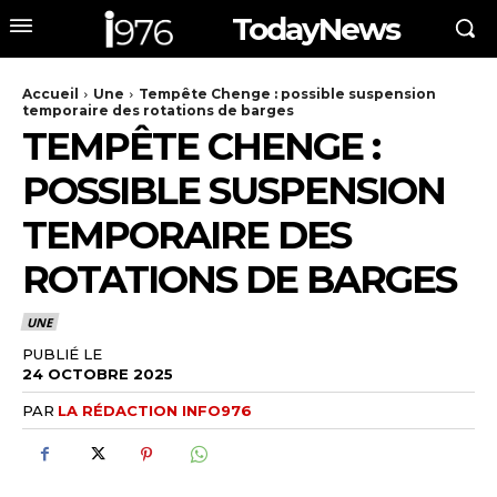
TodayNews
Accueil
Une
Tempête Chenge : possible suspension
temporaire des rotations de barges
TEMPÊTE CHENGE :
POSSIBLE SUSPENSION
TEMPORAIRE DES
ROTATIONS DE BARGES
UNE
PUBLIÉ LE
24 OCTOBRE 2025
PAR
LA RÉDACTION INFO976