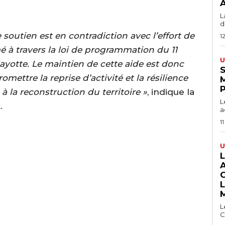
A
L
du
 soutien est en contradiction avec l’effort de
1
 à travers la loi de programmation du 11
U
ayotte. Le maintien de cette aide est donc
S
ettre la reprise d’activité et la résilience
 à la reconstruction du territoire »
, indique la
L
.
a
11
U
L
C