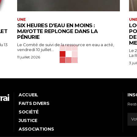
UNE
UN
SIX HEURES D’EAU EN MOINS :
LO
LET
MAYOTTE REPLONGE DANS LA
PO
PÉNURIE
DE
ME
u 13
Le Comité de suivi de la ressource en eau a acté,
vendredi 10 juillet...
Le 2
La R
11 juillet 2026
3 ju
INS
ACCUEIL
rai
FAITS DIVERS
Rest
e
SOCIÉTÉ
JUSTICE
ASSOCIATIONS