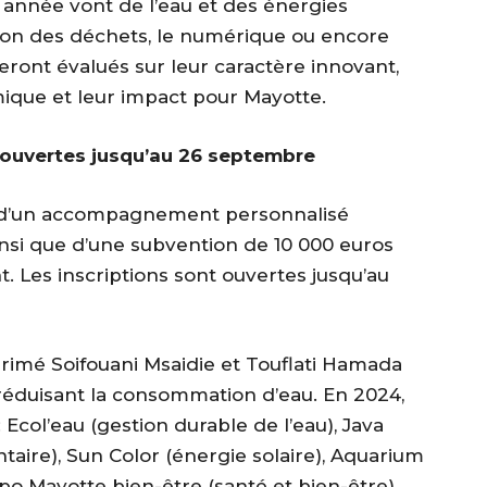
année vont de l’eau et des énergies
stion des déchets, le numérique ou encore
seront évalués sur leur caractère innovant,
nomique et leur impact pour Mayotte.
 ouvertes jusqu’au 26 septembre
er d’un accompagnement personnalisé
insi que d’une subvention de 10 000 euros
 Les inscriptions sont ouvertes jusqu’au
rimé Soifouani Msaidie et Touflati Hamada
réduisant la consommation d’eau. En 2024,
 Ecol’eau (gestion durable de l’eau), Java
taire), Sun Color (énergie solaire), Aquarium
po Mayotte bien-être (santé et bien-être).