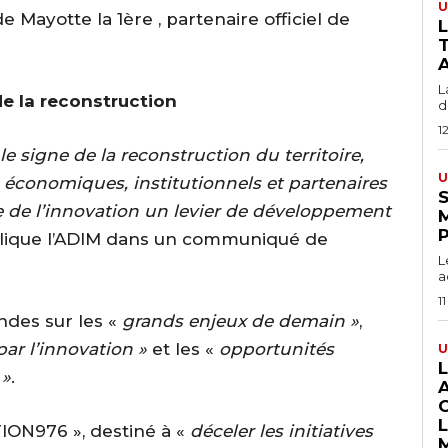
U
 Mayotte la 1ère , partenaire officiel de
T
A
L
de la reconstruction
du
1
 signe de la reconstruction du territoire,
U
s économiques, institutionnels et partenaires
S
e de l’innovation un levier de développement
plique l’ADIM dans un communiqué de
L
a
11
ndes sur les «
grands enjeux de demain »
,
ar l’innovation »
et les «
opportunités
U
 »
.
ION976 », destiné à «
déceler les initiatives