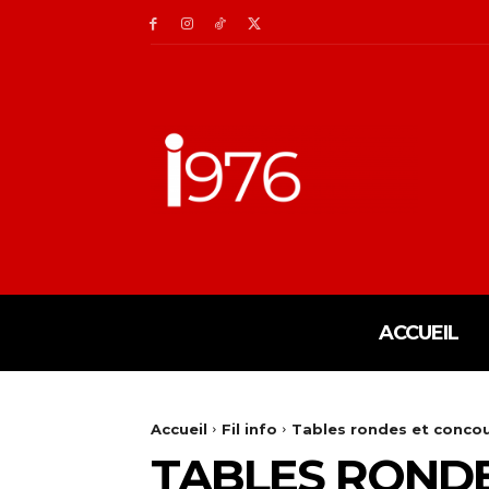
ACCUEIL
Accueil
Fil info
Tables rondes et concour
TABLES RONDE