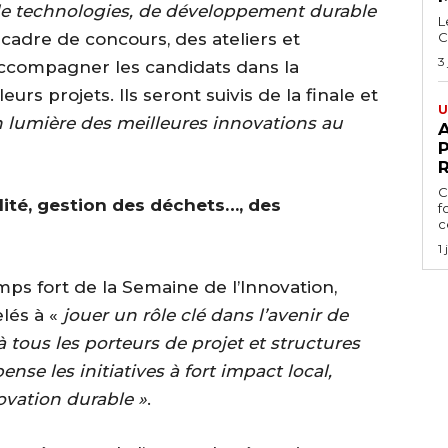
de technologies, de développement durable
L
cadre de concours, des ateliers et
C
3
ccompagner les candidats dans la
eurs projets. Ils seront suivis de la finale et
U
n lumière des meilleures innovations au
A
P
C
lité, gestion des déchets…, des
f
ce
1
s fort de la Semaine de l’Innovation,
elés à «
jouer un rôle clé dans l’avenir de
 tous les porteurs de projet et structures
ense les initiatives à fort impact local,
ovation durable »
.