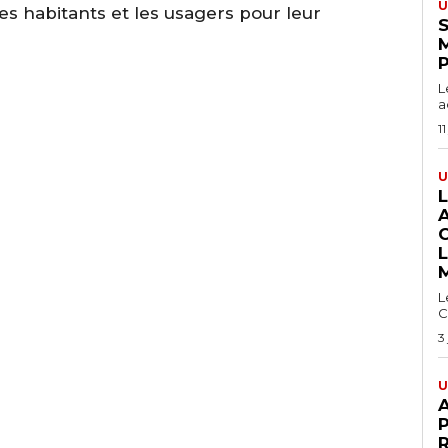
U
es habitants et les usagers pour leur
S
L
a
11
U
L
C
3
U
A
P