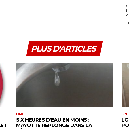
C
f
ce
1
PLUS D'ARTICLES
UNE
UN
SIX HEURES D’EAU EN MOINS :
LO
LET
MAYOTTE REPLONGE DANS LA
PO