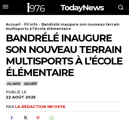
TodayNews
Accueil
Fil info
Bandrélé inaugure son nouveau terrain
multisports à l’école élémentaire
BANDRÉLÉ INAUGURE
SON NOUVEAU TERRAIN
MULTISPORTS À L’ÉCOLE
ÉLÉMENTAIRE
FIL INFO
SOCIÉTÉ
PUBLIÉ LE
22 AOÛT 2025
PAR
LA RÉDACTION INFO976