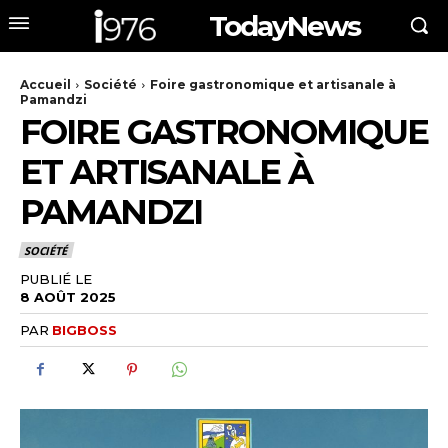
TodayNews
Accueil
Société
Foire gastronomique et artisanale à
Pamandzi
FOIRE GASTRONOMIQUE
ET ARTISANALE À
PAMANDZI
SOCIÉTÉ
PUBLIÉ LE
8 AOÛT 2025
PAR
BIGBOSS