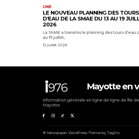
UNE
LE NOUVEAU PLANNING DES TOURS
D’EAU DE LA SMAE DU 13 AU 19 JUIL
2026
La SMAE a transmis le planning des tours d'eau d
au 19 juillet,...
12 juillet 2026
Mayotte en v
Information générale en ligne de ligne de lîle d
Mayotte.
© Newspaper WordPress Theme by TagDiv