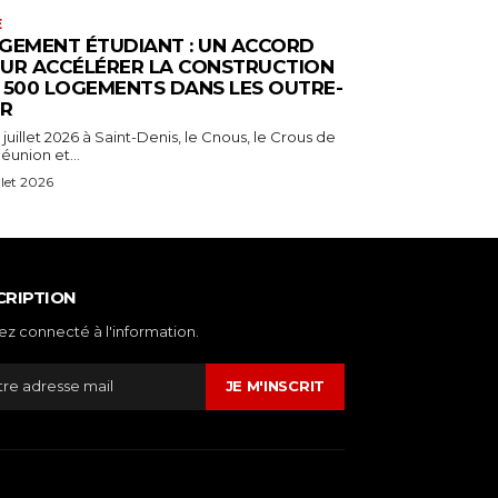
E
GEMENT ÉTUDIANT : UN ACCORD
UR ACCÉLÉRER LA CONSTRUCTION
 500 LOGEMENTS DANS LES OUTRE-
R
 juillet 2026 à Saint-Denis, le Cnous, le Crous de
éunion et...
illet 2026
CRIPTION
ez connecté à l'information.
JE M'INSCRIT