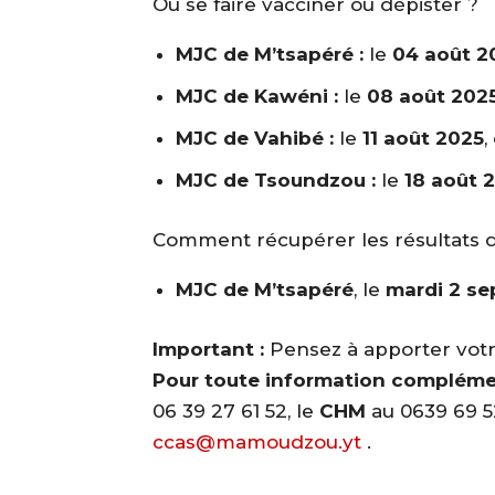
Où se faire vacciner ou dépister ?
MJC de M’tsapéré :
le
04 août 2
MJC de Kawéni :
le
08 août 202
MJC de Vahibé :
le
11 août 2025
,
MJC de Tsoundzou :
le
18 août 
Comment récupérer les résultats d
MJC de M’tsapéré
, le
mardi 2 s
Important :
Pensez à apporter votr
Pour toute information complémen
06 39 27 61 52, le
CHM
au 0639 69 5
ccas@mamoudzou.yt
.