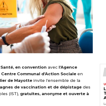
 Santé, en convention
avec
l’Agence
e
Centre Communal d’Action Sociale
en
lier de Mayotte
invite l’ensemble de la
U
gnes de vaccination et de dépistage
des
T
les (IST),
gratuites, anonyme et ouverte à
A
L