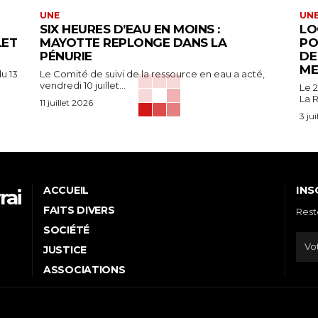
UNE
UN
SIX HEURES D’EAU EN MOINS :
LO
LET
MAYOTTE REPLONGE DANS LA
PO
PÉNURIE
DE
ME
u 13
Le Comité de suivi de la ressource en eau a acté,
vendredi 10 juillet...
Le 2
La R
11 juillet 2026
3 ju
INS
ACCUEIL
rai
FAITS DIVERS
Rest
e
SOCIÉTÉ
JUSTICE
ASSOCIATIONS