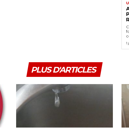
U
A
P
C
f
ce
1
PLUS D'ARTICLES