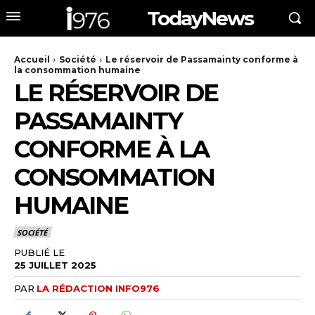
TodayNews
Accueil
Société
Le réservoir de Passamainty conforme à
la consommation humaine
LE RÉSERVOIR DE
PASSAMAINTY
CONFORME À LA
CONSOMMATION
HUMAINE
SOCIÉTÉ
PUBLIÉ LE
25 JUILLET 2025
PAR
LA RÉDACTION INFO976