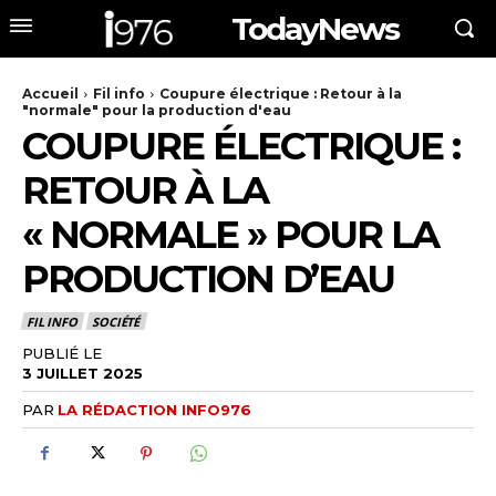
TodayNews
Accueil
Fil info
Coupure électrique : Retour à la
"normale" pour la production d'eau
COUPURE ÉLECTRIQUE :
RETOUR À LA
« NORMALE » POUR LA
PRODUCTION D’EAU
FIL INFO
SOCIÉTÉ
PUBLIÉ LE
3 JUILLET 2025
PAR
LA RÉDACTION INFO976