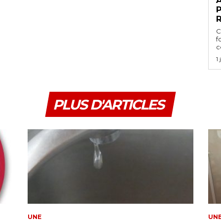
P
C
f
ce
1
PLUS D'ARTICLES
UNE
UN