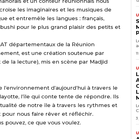
mahorais et un conteur réunionnais nous
1
 croise les imaginaires et les musiques de
U
que et entremêle les langues : français,
S
bushi pour le plus grand plaisir des petits et
L
TEAT départementaux de la Réunion
a
nnement, est une création soutenue par
11
t de la lecture), mis en scène par Madjid
U
l’environnement d’aujourd’hui à travers le
Mayotte, l’île qui conte tente de répondre. Ils
tualité de notre île à travers les rythmes et
L
C
 pour nous faire rêver et réfléchir.
3
us pouvez, ce que vous voulez.
U
A