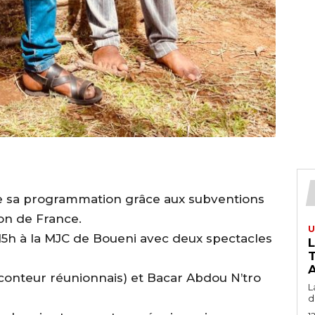
dre sa programmation grâce aux subventions
on de France.
U
de 15h à la MJC de Boueni avec deux spectacles
T
A
 (conteur réunionnais) et Bacar Abdou N’tro
L
du