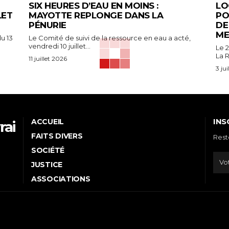
SIX HEURES D’EAU EN MOINS :
LO
LET
MAYOTTE REPLONGE DANS LA
PO
PÉNURIE
DE
ME
u 13
Le Comité de suivi de la ressource en eau a acté,
vendredi 10 juillet...
Le 2
La R
11 juillet 2026
3 ju