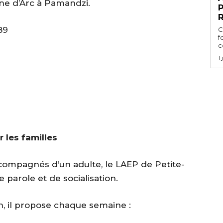
ne d’Arc à Pamandzi.
P
89
C
f
ce
1
 les familles
compagnés
d’un adulte, le LAEP de Petite-
e parole et de socialisation.
n, il propose chaque semaine :