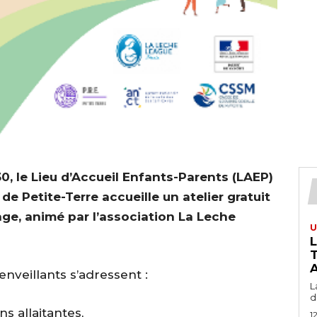
0, le Lieu d’Accueil Enfants-Parents (LAEP)
Petite-Terre accueille un atelier gratuit
age, animé par l’association La Leche
U
T
A
nveillants s’adressent :
L
du
 allaitantes,
1