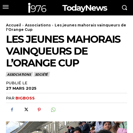
TodayNews
Accueil
Associations
Les jeunes mahorais vainqueurs de
l'Orange Cup
LES JEUNES MAHORAIS
VAINQUEURS DE
L’ORANGE CUP
ASSOCIATIONS
SOCIÉTÉ
PUBLIÉ LE
27 MARS 2025
PAR
BIGBOSS