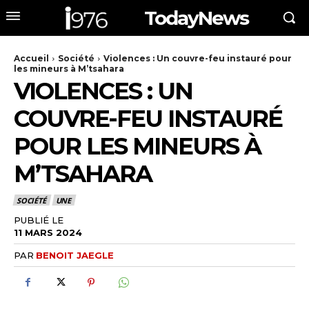
TodayNews
Accueil
Société
Violences : Un couvre-feu instauré pour
les mineurs à M’tsahara
VIOLENCES : UN
COUVRE-FEU INSTAURÉ
POUR LES MINEURS À
M’TSAHARA
SOCIÉTÉ
UNE
PUBLIÉ LE
11 MARS 2024
PAR
BENOIT JAEGLE