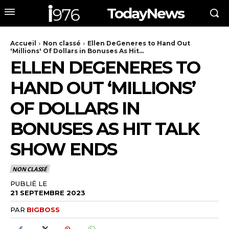
TodayNews
Accueil
Non classé
Ellen DeGeneres to Hand Out
'Millions' Of Dollars in Bonuses As Hit...
ELLEN DEGENERES TO
HAND OUT ‘MILLIONS’
OF DOLLARS IN
BONUSES AS HIT TALK
SHOW ENDS
NON CLASSÉ
PUBLIÉ LE
21 SEPTEMBRE 2023
PAR
BIGBOSS