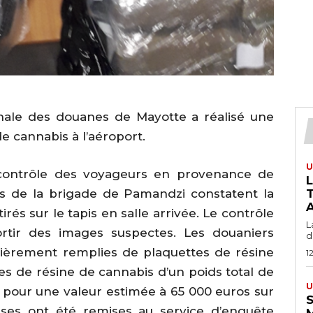
onale des douanes de Mayotte a réalisé une
de cannabis à l’aéroport.
U
 contrôle des voyageurs en provenance de
s de la brigade de Pamandzi constatent la
T
A
és sur le tapis en salle arrivée. Le contrôle
L
ortir des images suspectes. Les douaniers
du
tièrement remplies de plaquettes de résine
1
tes de résine de cannabis d’un poids total de
U
our une valeur estimée à 65 000 euros sur
S
ises ont été remises au service d’enquête