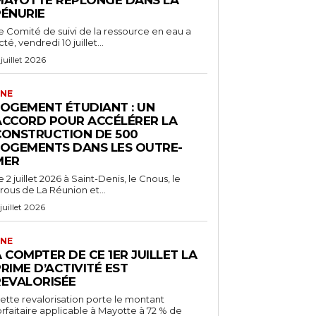
MAYOTTE REPLONGE DANS LA
PÉNURIE
e Comité de suivi de la ressource en eau a
cté, vendredi 10 juillet...
 juillet 2026
NE
LOGEMENT ÉTUDIANT : UN
ACCORD POUR ACCÉLÉRER LA
CONSTRUCTION DE 500
LOGEMENTS DANS LES OUTRE-
MER
e 2 juillet 2026 à Saint-Denis, le Cnous, le
rous de La Réunion et...
 juillet 2026
NE
 COMPTER DE CE 1ER JUILLET LA
RIME D’ACTIVITÉ EST
REVALORISÉE
ette revalorisation porte le montant
orfaitaire applicable à Mayotte à 72 % de