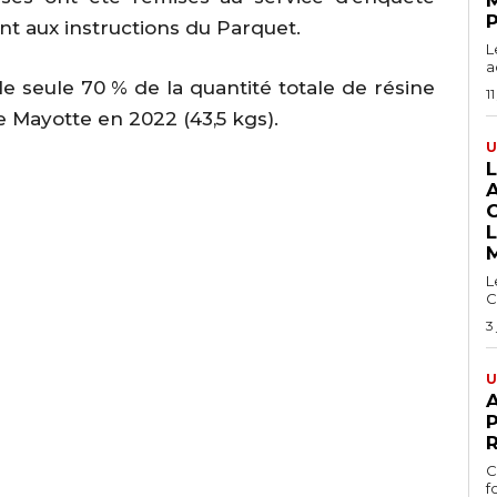
nt aux instructions du Parquet.
L
a
le seule 70 % de la quantité totale de résine
11
e Mayotte en 2022 (43,5 kgs).
U
L
C
3
U
A
P
C
f