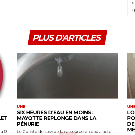
ce
1
PLUS D'ARTICLES
UNE
UN
SIX HEURES D’EAU EN MOINS :
LO
LET
MAYOTTE REPLONGE DANS LA
PO
PÉNURIE
DE
ME
u 13
Le Comité de suivi de la ressource en eau a acté,