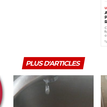
U
A
P
C
f
ce
1
PLUS D'ARTICLES