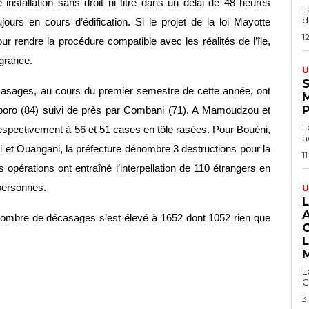
e installation sans droit ni titre dans un délai de 48 heures 
L
du
jours en cours d’édification. Si le projet de la loi Mayotte 
1
r rendre la procédure compatible avec les réalités de l’île, 
agrance.
U
S
écasages, au cours du premier semestre de cette année, ont 
amboro (84) suivi de près par Combani (71). A Mamoudzou et 
L
e respectivement à 56 et 51 cases en tôle rasées. Pour Bouéni, 
a
i et Ouangani, la préfecture dénombre 3 destructions pour la 
11
 opérations ont entraîné l’interpellation de 110 étrangers en 
 personnes.
U
e nombre de décasages s’est élevé à 1652 dont 1052 rien que 
L
C
3