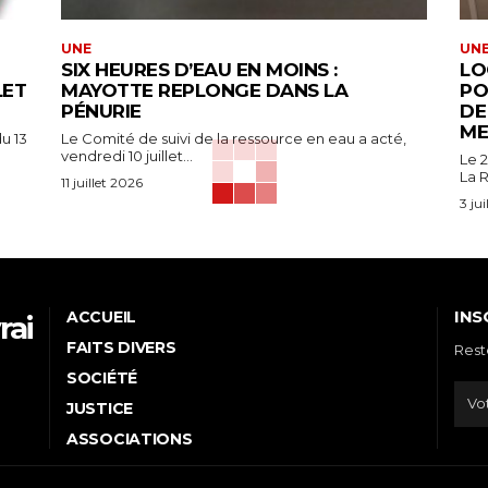
UNE
UN
SIX HEURES D’EAU EN MOINS :
LO
LET
MAYOTTE REPLONGE DANS LA
PO
PÉNURIE
DE
ME
u 13
Le Comité de suivi de la ressource en eau a acté,
vendredi 10 juillet...
Le 2
La R
11 juillet 2026
3 ju
INS
ACCUEIL
rai
FAITS DIVERS
Rest
e
SOCIÉTÉ
JUSTICE
ASSOCIATIONS