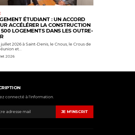
E
GEMENT ÉTUDIANT : UN ACCORD
UR ACCÉLÉRER LA CONSTRUCTION
 500 LOGEMENTS DANS LES OUTRE-
R
 juillet 2026 à Saint-Denis, le Cnous, le Crous de
éunion et...
illet 2026
CRIPTION
ez connecté à l'information.
JE M'INSCRIT