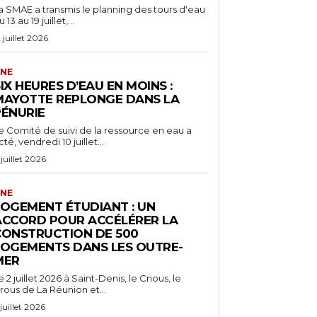
a SMAE a transmis le planning des tours d'eau
 13 au 19 juillet,...
2 juillet 2026
NE
IX HEURES D’EAU EN MOINS :
MAYOTTE REPLONGE DANS LA
PÉNURIE
e Comité de suivi de la ressource en eau a
cté, vendredi 10 juillet...
 juillet 2026
NE
LOGEMENT ÉTUDIANT : UN
ACCORD POUR ACCÉLÉRER LA
CONSTRUCTION DE 500
LOGEMENTS DANS LES OUTRE-
MER
e 2 juillet 2026 à Saint-Denis, le Cnous, le
rous de La Réunion et...
 juillet 2026