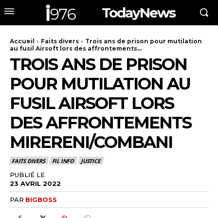
TodayNews
Accueil
Faits divers
Trois ans de prison pour mutilation
au fusil Airsoft lors des affrontements...
TROIS ANS DE PRISON
POUR MUTILATION AU
FUSIL AIRSOFT LORS
DES AFFRONTEMENTS
MIRERENI/COMBANI
FAITS DIVERS
FIL INFO
JUSTICE
PUBLIÉ LE
23 AVRIL 2022
PAR
BIGBOSS