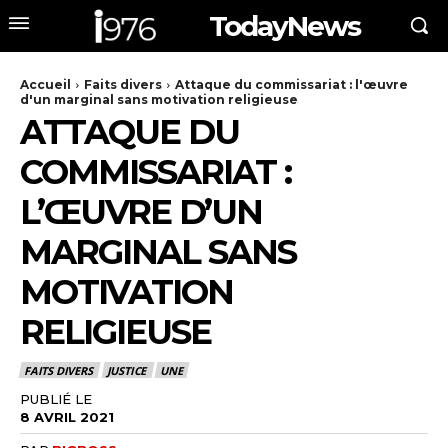
TodayNews
Accueil
Faits divers
Attaque du commissariat : l'œuvre
d'un marginal sans motivation religieuse
ATTAQUE DU
COMMISSARIAT :
L’ŒUVRE D’UN
MARGINAL SANS
MOTIVATION
RELIGIEUSE
FAITS DIVERS
JUSTICE
UNE
PUBLIÉ LE
8 AVRIL 2021