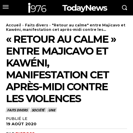
TodayNews
Accueil
Faits divers
"Retour au calme" entre Majicavo et
Kawéni, manifestation cet après-midi contre les...
« RETOUR AU CALME »
ENTRE MAJICAVO ET
KAWÉNI,
MANIFESTATION CET
APRÈS-MIDI CONTRE
LES VIOLENCES
FAITS DIVERS
SOCIÉTÉ
UNE
PUBLIÉ LE
19 AOÛT 2020