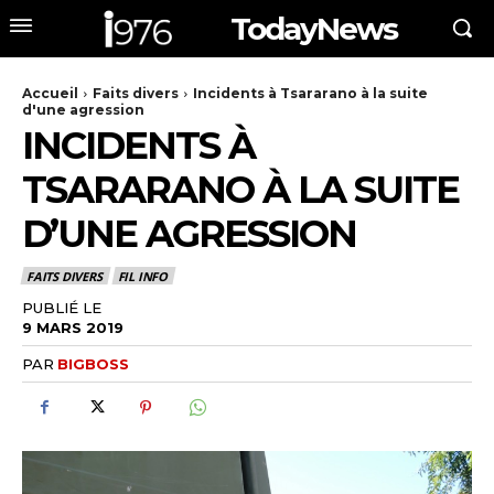
TodayNews
Accueil
Faits divers
Incidents à Tsararano à la suite
d'une agression
INCIDENTS À
TSARARANO À LA SUITE
D’UNE AGRESSION
FAITS DIVERS
FIL INFO
PUBLIÉ LE
9 MARS 2019
PAR
BIGBOSS