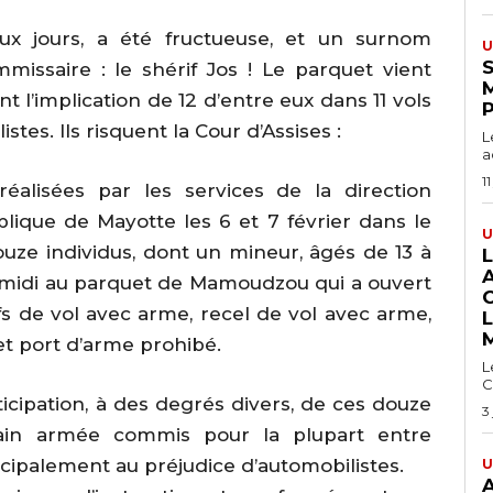
eux jours, a été fructueuse, et un surnom
U
S
issaire : le shérif Jos ! Le parquet vient
l’implication de 12 d’entre eux dans 11 vols
es. Ils risquent la Cour d’Assises :
L
a
11
réalisées par les services de la direction
lique de Mayotte les 6 et 7 février dans le
U
ze individus, dont un mineur, âgés de 13 à
s-midi au parquet de Mamoudzou qui a ouvert
fs de vol avec arme, recel de vol avec arme,
et port d’arme prohibé.
L
C
ticipation, à des degrés divers, de ces douze
3
in armée commis pour la plupart entre
ncipalement au préjudice d’automobilistes.
U
A