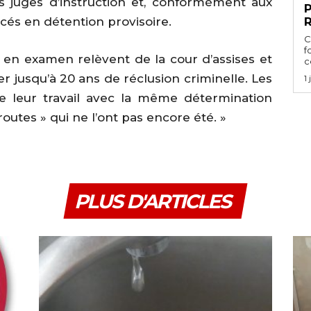
s juges d’instruction et, conformément aux
P
acés en détention provisoire.
C
f
is en examen relèvent de la cour d’assises et
ce
r jusqu’à 20 ans de réclusion criminelle. Les
1
re leur travail avec la même détermination
outes » qui ne l’ont pas encore été. »
PLUS D'ARTICLES