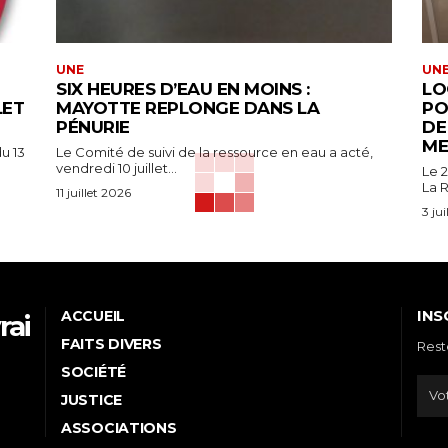
UNE
UN
SIX HEURES D’EAU EN MOINS :
LO
LET
MAYOTTE REPLONGE DANS LA
PO
PÉNURIE
DE
ME
u 13
Le Comité de suivi de la ressource en eau a acté,
vendredi 10 juillet...
Le 2
La R
11 juillet 2026
3 ju
INS
ACCUEIL
rai
FAITS DIVERS
Rest
e
SOCIÉTÉ
JUSTICE
ASSOCIATIONS