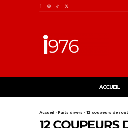
ACCUEIL
Accueil
Faits divers
12 coupeurs de rout
12 COUPEURS 