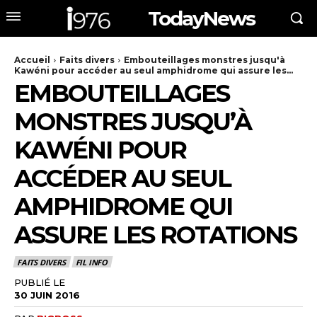
TodayNews
Accueil
Faits divers
Embouteillages monstres jusqu'à
Kawéni pour accéder au seul amphidrome qui assure les...
EMBOUTEILLAGES
MONSTRES JUSQU’À
KAWÉNI POUR
ACCÉDER AU SEUL
AMPHIDROME QUI
ASSURE LES ROTATIONS
FAITS DIVERS
FIL INFO
PUBLIÉ LE
30 JUIN 2016