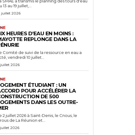
a SMAE a transmis le planning des tours d'eau
 13 au 19 juillet,...
2 juillet 2026
NE
IX HEURES D’EAU EN MOINS :
MAYOTTE REPLONGE DANS LA
PÉNURIE
e Comité de suivi de la ressource en eau a
cté, vendredi 10 juillet...
 juillet 2026
NE
LOGEMENT ÉTUDIANT : UN
ACCORD POUR ACCÉLÉRER LA
CONSTRUCTION DE 500
LOGEMENTS DANS LES OUTRE-
MER
e 2 juillet 2026 à Saint-Denis, le Cnous, le
rous de La Réunion et...
 juillet 2026