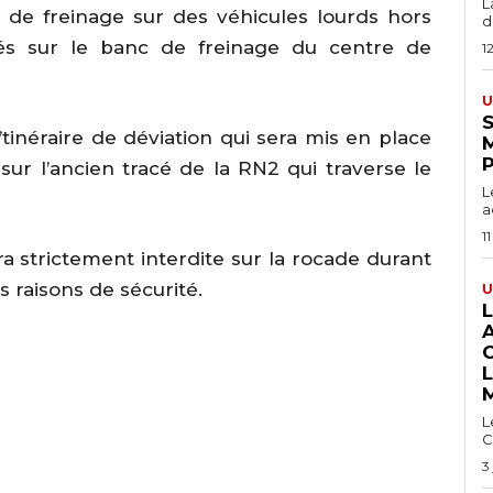
L
s de freinage sur des véhicules lourds hors
du
lés sur le banc de freinage du centre de
1
U
S
inéraire de déviation qui sera mis en place
sur l’ancien tracé de la RN2 qui traverse le
L
a
11
ra strictement interdite sur la rocade durant
s raisons de sécurité.
U
L
C
3