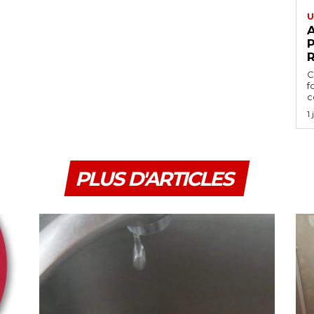
U
A
P
C
f
ce
1
PLUS D'ARTICLES