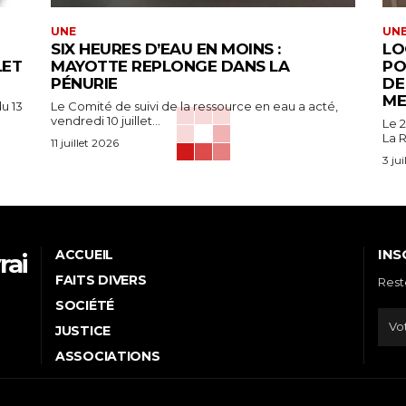
UNE
UN
SIX HEURES D’EAU EN MOINS :
LO
LET
MAYOTTE REPLONGE DANS LA
PO
PÉNURIE
DE
ME
u 13
Le Comité de suivi de la ressource en eau a acté,
vendredi 10 juillet...
Le 2
La R
11 juillet 2026
3 ju
INS
ACCUEIL
rai
FAITS DIVERS
Rest
e
SOCIÉTÉ
JUSTICE
ASSOCIATIONS