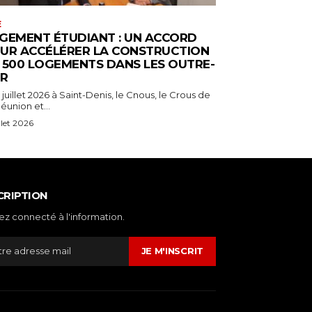
E
GEMENT ÉTUDIANT : UN ACCORD
UR ACCÉLÉRER LA CONSTRUCTION
 500 LOGEMENTS DANS LES OUTRE-
R
 juillet 2026 à Saint-Denis, le Cnous, le Crous de
éunion et...
illet 2026
CRIPTION
ez connecté à l'information.
JE M'INSCRIT