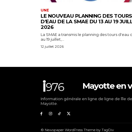
UNE
LE NOUVEAU PLANNING DES TOURS
D’EAU DE LA SMAE DU 13 AU 19 JUIL
2026
La SMAE a transmis le planning des tours d'eau d
au 19 juillet,...
12 juillet 2026
Mayotte en v
Information générale en ligne de ligne de lîle d
Mayotte.
© Newspaper WordPress Theme by TagDiv