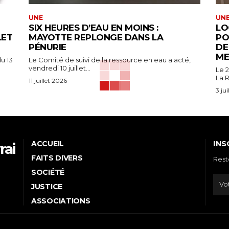
UNE
UN
SIX HEURES D’EAU EN MOINS :
LO
LET
MAYOTTE REPLONGE DANS LA
PO
PÉNURIE
DE
ME
u 13
Le Comité de suivi de la ressource en eau a acté,
vendredi 10 juillet...
Le 2
La R
11 juillet 2026
3 ju
INS
ACCUEIL
rai
FAITS DIVERS
Rest
e
SOCIÉTÉ
JUSTICE
ASSOCIATIONS