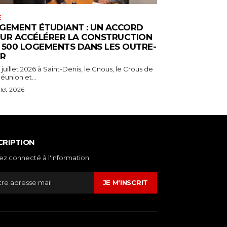
E
GEMENT ÉTUDIANT : UN ACCORD
UR ACCÉLÉRER LA CONSTRUCTION
 500 LOGEMENTS DANS LES OUTRE-
R
 juillet 2026 à Saint-Denis, le Cnous, le Crous de
éunion et...
illet 2026
CRIPTION
ez connecté à l'information.
JE M'INSCRIT