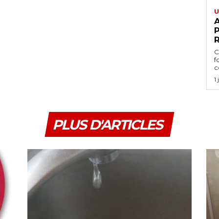
U
A
P
C
f
ce
1
PLUS D'ARTICLES