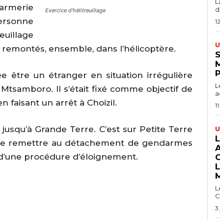
L
darmerie
du
Exercice d’hélitreuillage
personne
1
euillage
U
remontés, ensemble, dans l’hélicoptère.
S
 être un étranger en situation irrégulière
L
 Mtsamboro. Il s’était fixé comme objectif de
a
 faisant un arrêt à Choizil.
11
r jusqu’à Grande Terre. C’est sur Petite Terre
U
r le remettre au détachement de gendarmes
t d’une procédure d’éloignement.
L
C
3