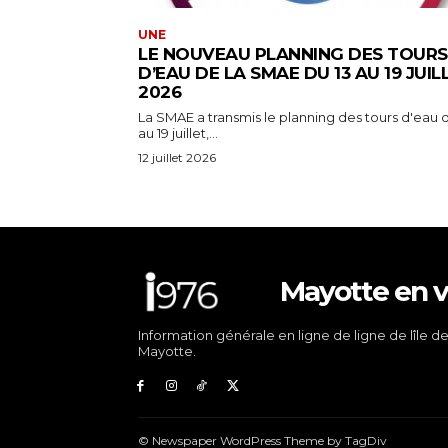
UNE
LE NOUVEAU PLANNING DES TOURS
D’EAU DE LA SMAE DU 13 AU 19 JUIL
2026
La SMAE a transmis le planning des tours d'eau d
au 19 juillet,...
12 juillet 2026
Mayotte en v
Information générale en ligne de ligne de lîle d
Mayotte.
© Newspaper WordPress Theme by TagDiv