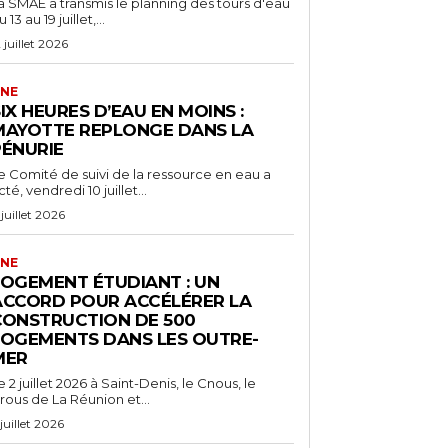
a SMAE a transmis le planning des tours d'eau
 13 au 19 juillet,...
2 juillet 2026
NE
IX HEURES D’EAU EN MOINS :
MAYOTTE REPLONGE DANS LA
PÉNURIE
e Comité de suivi de la ressource en eau a
cté, vendredi 10 juillet...
 juillet 2026
NE
LOGEMENT ÉTUDIANT : UN
ACCORD POUR ACCÉLÉRER LA
CONSTRUCTION DE 500
LOGEMENTS DANS LES OUTRE-
MER
e 2 juillet 2026 à Saint-Denis, le Cnous, le
rous de La Réunion et...
 juillet 2026