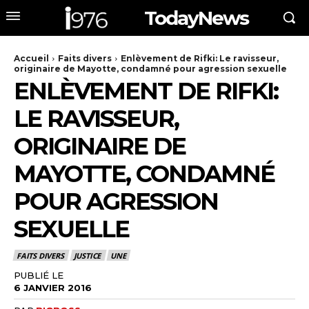
TodayNews
Accueil
Faits divers
Enlèvement de Rifki: Le ravisseur,
originaire de Mayotte, condamné pour agression sexuelle
ENLÈVEMENT DE RIFKI:
LE RAVISSEUR,
ORIGINAIRE DE
MAYOTTE, CONDAMNÉ
POUR AGRESSION
SEXUELLE
FAITS DIVERS
JUSTICE
UNE
PUBLIÉ LE
6 JANVIER 2016