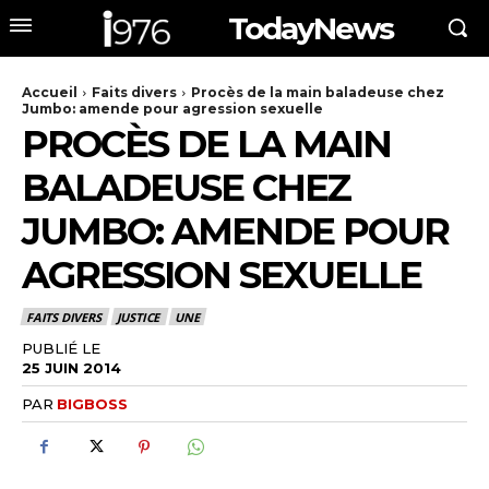
TodayNews
Accueil
Faits divers
Procès de la main baladeuse chez
Jumbo: amende pour agression sexuelle
PROCÈS DE LA MAIN
BALADEUSE CHEZ
JUMBO: AMENDE POUR
AGRESSION SEXUELLE
FAITS DIVERS
JUSTICE
UNE
PUBLIÉ LE
25 JUIN 2014
PAR
BIGBOSS